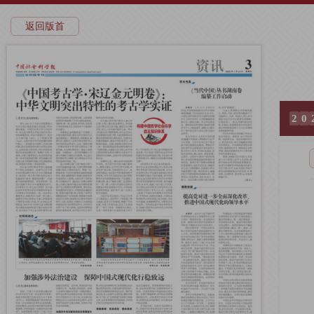
返回版首
2
0