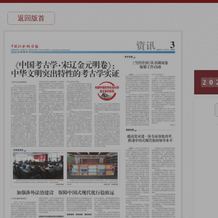
返回版首
2
0