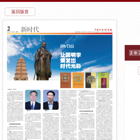
返回版首
2
0