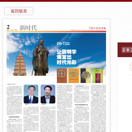
返回版首
2
0