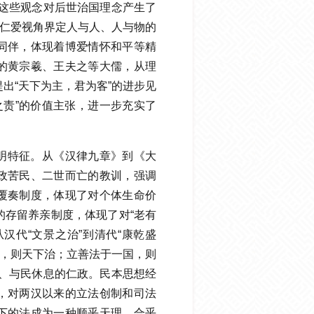
，这些观念对后世治国理念产生了
从仁爱视角界定人与人、人与物的
同伴，体现着博爱情怀和平等精
的黄宗羲、王夫之等大儒，从理
出“天下为主，君为客”的进步见
下之责”的价值主张，进一步充实了
明特征。从《汉律九章》到《大
政苦民、二世而亡的教训，强调
覆奏制度，体现了对个体生命价
的存留养亲制度，体现了对“老有
汉代“文景之治”到清代“康乾盛
下，则天下治；立善法于一国，则
赋、与民休息的仁政。民本思想经
，对两汉以来的立法创制和司法
下的法成为一种顺乎天理、合乎