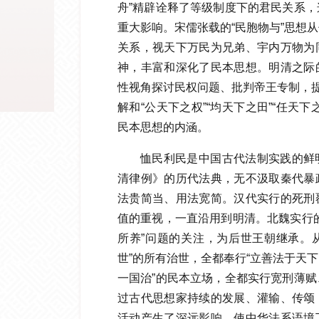
舟”精辟诠释了等级制度下的君民关系
重大影响。宋儒张载的“民胞物与”思想
关系，视天下万民为兄弟、宇内万物为
神，丰富和深化了民本思想。明清之际
性视角探讨民权问题、批判帝王专制，提
解和“公天下之权”“均天下之田”“任天
民本思想的内涵。
恤民利民是中国古代法制实践的鲜
清律例》的历代法典，无不汲取秦代暴
法贵简当、用法宽简。汉代实行的死刑
值的重视，一直沿用到明清。北魏实行
所养”问题的关注，为后世王朝继承。从
世”的所有治世，全都奉行“立善法于天
一国治”的民本立场，全都实行宽刑薄
过古代思想家持续的发展、灌输、传颂
活动产生了深远影响，使中华法系语境