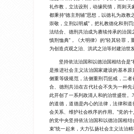
礼作教，立法设刑，动缘民情，而则天
都秉持“德主刑辅”思想，以德礼为政教
崇敬，立刑以明威”，把礼教德化和刑
法结合、德刑共治成为赓续传承的治国
慎刑恤典”，《大明律》的“轻其轻罪，
为创造贞观之治、洪武之治等封建治世
坚持依法治国和以德治国相结合是“
是推进社会主义法治国家建设的基本原
侧重等级规范，法侧重刑罚惩戒，二者
合、德刑共治在古代社会不失为一种先
此开创了一系列政清人和的治世盛世。
的道德，道德是内心的法律，法律和道
会关系、维护社会秩序的作用。”党的
的党中央坚持依法治国和以德治国相结合
束”统一起来，大力弘扬社会主义法治