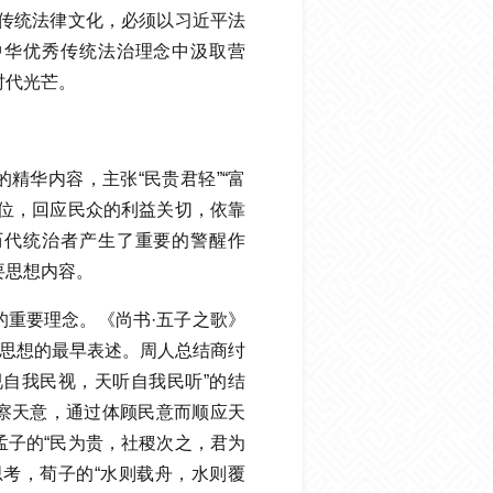
秀传统法律文化，必须以习近平法
中华优秀传统法治理念中汲取营
时代光芒。
精华内容，主张“民贵君轻”“富
地位，回应民众的利益关切，依靠
历代统治者产生了重要的警醒作
要思想内容。
的重要理念。《尚书·五子之歌》
本思想的最早表述。周人总结商纣
视自我民视，天听自我民听”的结
察天意，通过体顾民意而顺应天
孟子的“民为贵，社稷次之，君为
思考，荀子的“水则载舟，水则覆