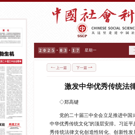
·
·
2
0
2
5
0
3
1
7
星期一
上一篇
下一篇
激发中华优秀传统法
◇郑高键
党的二十届三中全会立足推进中国
中华优秀传统文化”的顶层安排。习近平
秀传统法律文化创造性转化、创新性发