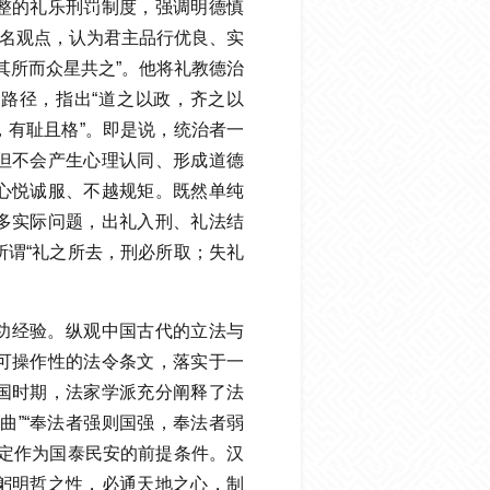
整的礼乐刑罚制度，强调明德慎
著名观点，认为君主品行优良、实
其所而众星共之”。他将礼教德治
路径，指出“道之以政，齐之以
，有耻且格”。即是说，统治者一
但不会产生心理认同、形成道德
心悦诚服、不越规矩。既然单纯
多实际问题，出礼入刑、礼法结
所谓“礼之所去，刑必所取；失礼
功经验。纵观中国古代的立法与
可操作性的法令条文，落实于一
国时期，法家学派充分阐释了法
曲”“奉法者强则国强，奉法者弱
规定作为国泰民安的前提条件。汉
既躬明哲之性，必通天地之心，制