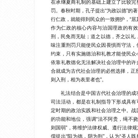
在承继夏商礼制的基础上建立了比较完
罚。春秋时期，孔子提出“为政以德”的
行仁政，就能得到民众的一致拥护，“居
作为仁政的核心内容与治国理政的有效
刑，民免而无耻；道之以德，齐之以礼
味注重刑罚只能使民众因畏惧而守法，
约束，只有实施德治和礼教才能使民众
依靠礼教德化无法解决社会治理中的许
合就成为古代社会治理的必然选择，正
则入刑，相为表里者也”。
礼法结合是中国古代社会治理的成
司法活动，都是在礼制指导下形成具有
定时期的政治实践和社会治理之中。战
的功能和地位，强调“法不阿贵，绳不挠
则国弱”，将维护法律权威、遵行法律
儒提出“阳为德，阴为刑”，认为“圣人