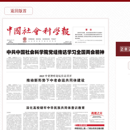
返回版首
2
0