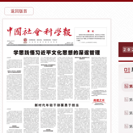
返回版首
2
0
第
第
第
第