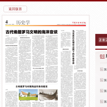
返回版首
2
0
第
第
第
第