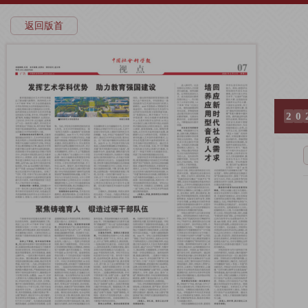
返回版首
2
0