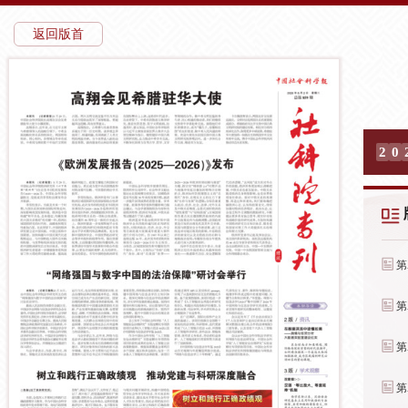
返回版首
2
0
第
第
第
第