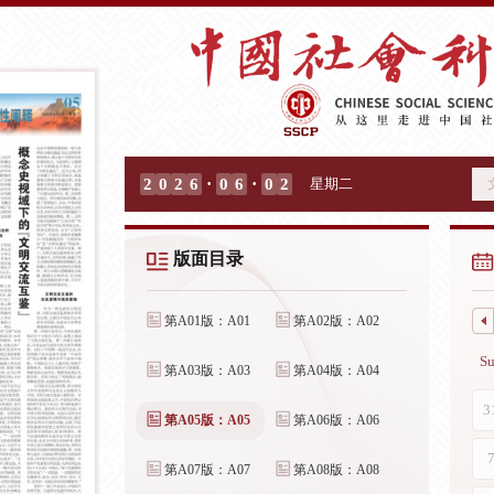
·
·
2
0
2
6
0
6
0
2
星期二
版面目录
第A01版：A01
第A02版：A02
第A03版：A03
第A04版：A04
第A05版：A05
第A06版：A06
第A07版：A07
第A08版：A08