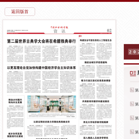
返回版首
2
0
第
第
第
第