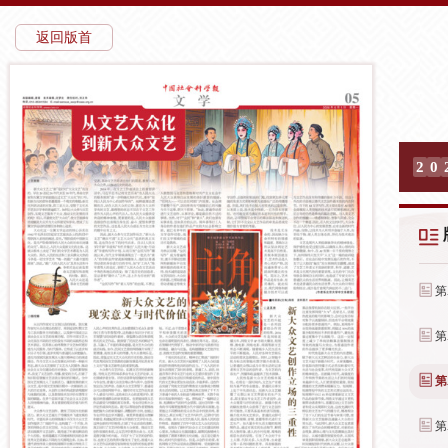
返回版首
2
0
第
第
第
第