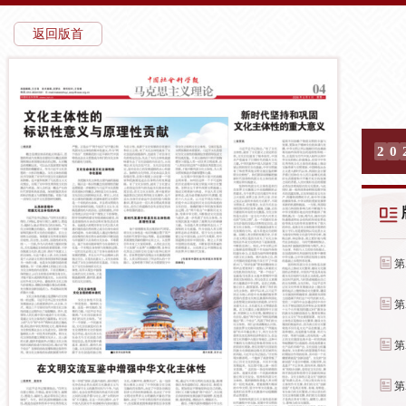
返回版首
2
0
第
第
第
第