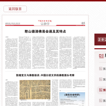
返回版首
2
0
第
第
第
第