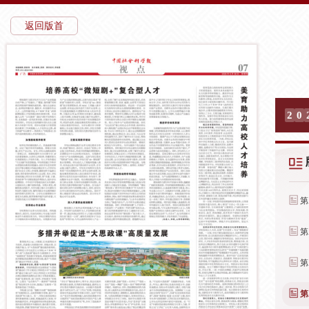
返回版首
2
0
第
第
第
第