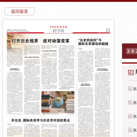
返回版首
2
0
第
第
第
第