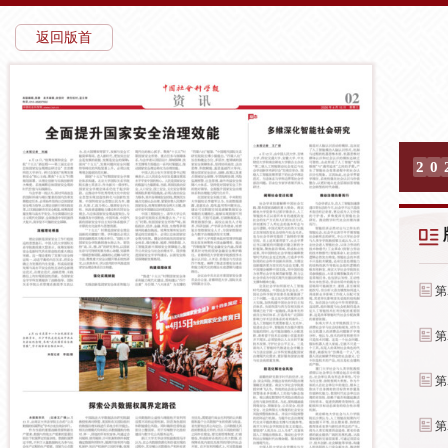
返回版首
2
0
第
第
第
第