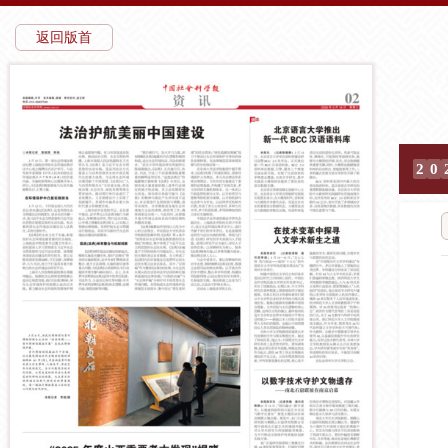
返回版首
2
0