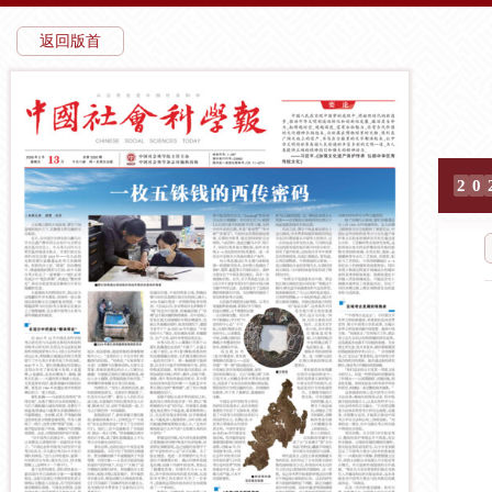
返回版首
2
0