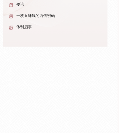
要论
一枚五铢钱的西传密码
休刊启事