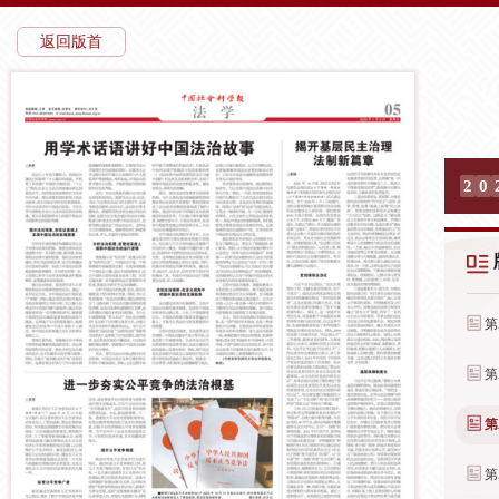
返回版首
2
0
第
第
第
第