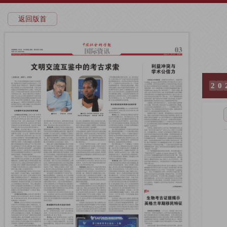
返回版首
2
0