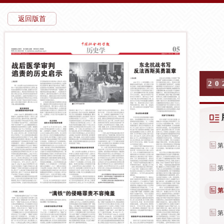
返回版首
2
0
第
第
第
第