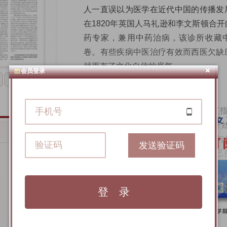
人一直误以为医学在近代中国的传播发
在1820年英国人马礼逊和李文斯顿合
药专家，兼用中药治病，该诊所收藏中
卷。有些疾病中医治疗有效而西医欠缺
就更有了文化自信的底气。
会员登录
下一版
索隐派对儒经的吸收与借鉴 
在各种文明互鉴的案例中，最直
典，早在1581年意大利人罗明坚就
子》，随后越来越多的欧洲人来华，与
发送验证码
是在用儒家文化诠释乃至书写他们自己
致性。1582年，意大利人利玛窦来华
儒经。他研读“四书”与“六经”的目的是
他最有影响的作品是《天主实义》，书
13次、《中庸》7次、《大学》3次
理，比如，他以“君子体仁，足以长人