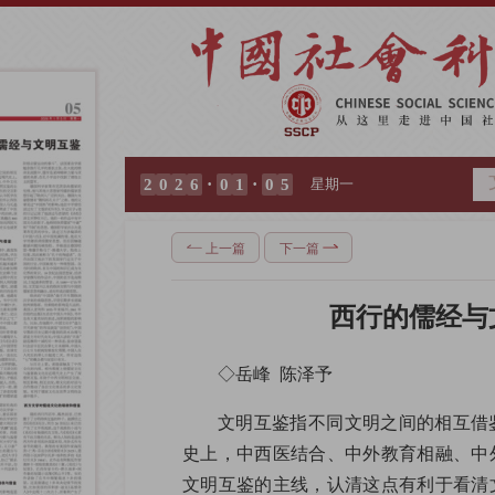
·
·
2
0
2
6
0
1
0
5
星期一
上一篇
下一篇
西行的儒经与
◇岳峰  陈泽予
文明互鉴指不同文明之间的相互借
史上，中西医结合、中外教育相融、中
文明互鉴的主线，认清这点有利于看清