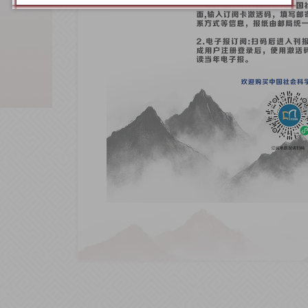
之“仁”来阐释何为大爱。此部著作中中
语境。