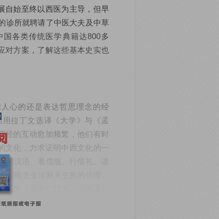
展自始至终以西医为主导，但早
开的诊所就聘请了中医大夫及中草
国各类传统医学典籍达800多
应对方案，了解这些基本史实也
指人心的还是表达哲思理念的经
开始用拉丁文选译《大学》与《孟
儒经的互动愈加频繁，他们有时
的文化，力求证明中西文化的一
，他习汉语、着儒服、行儒礼、读
用中国概念去诠释天主教的伦理。
中引用《孟子》23次、《论语》
。他总是用中国元素来诠释西方伦
”（《周易·乾卦·文言》）所言