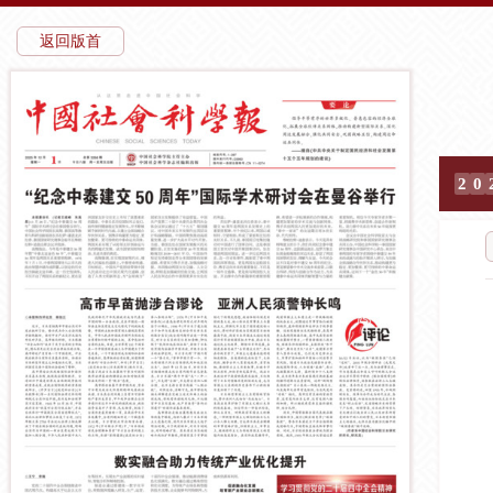
返回版首
2
0