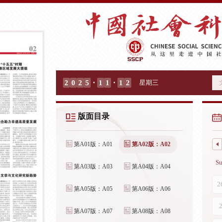
·
·
2
0
2
5
1
1
1
2
星期三
版面目录
第A01版：A01
第A02版：A02
第A03版：A03
第A04版：A04
第A05版：A05
第A06版：A06
第A07版：A07
第A08版：A08