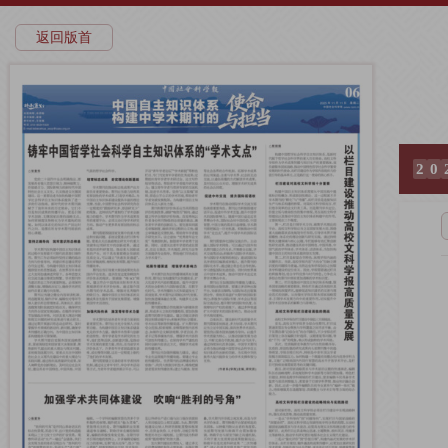
返回版首
2
0