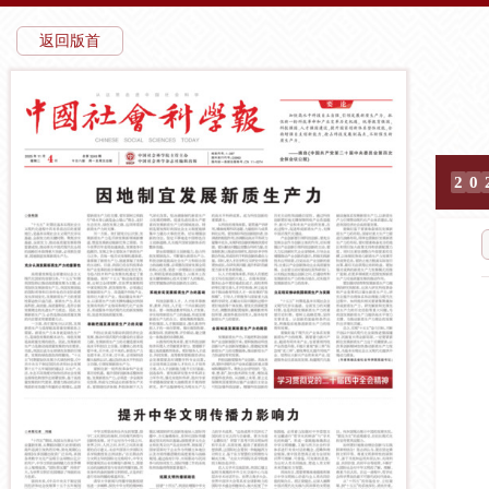
返回版首
2
0