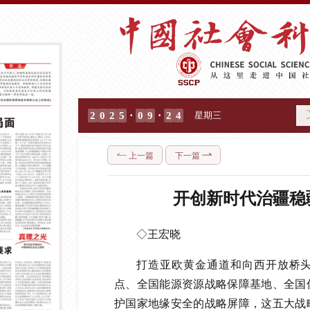
·
·
2
0
2
5
0
9
2
4
星期三
上一篇
下一篇
开创新时代治疆稳
◇王宏晓
打造亚欧黄金通道和向西开放桥
点、全国能源资源战略保障基地、全国
护国家地缘安全的战略屏障，这五大战