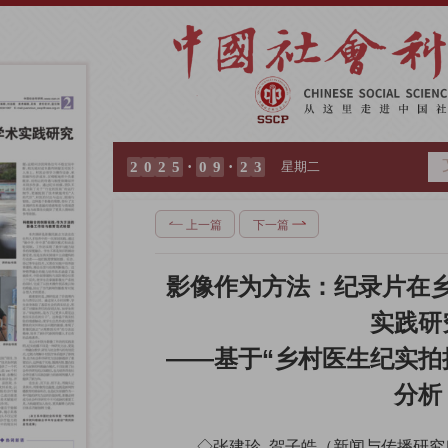
·
·
2
0
2
5
0
9
2
3
星期二
上一篇
下一篇
影像作为方法：纪录片在
实践研
——基于“乡村医生纪实拍
分析
◇张建珍  贺子皓（新闻与传播研究