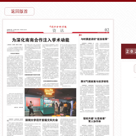
返回版首
2
0