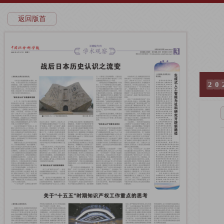
返回版首
2
0