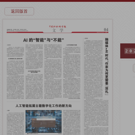
返回版首
2
0