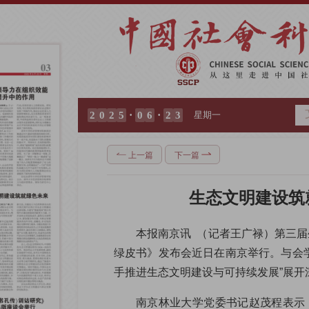
·
·
2
0
2
5
0
6
2
3
星期一
上一篇
下一篇
生态文明建设筑
本报南京讯  （记者王广禄）第三
绿皮书》发布会近日在南京举行。与会
手推进生态文明建设与可持续发展”展开
南京林业大学党委书记赵茂程表示