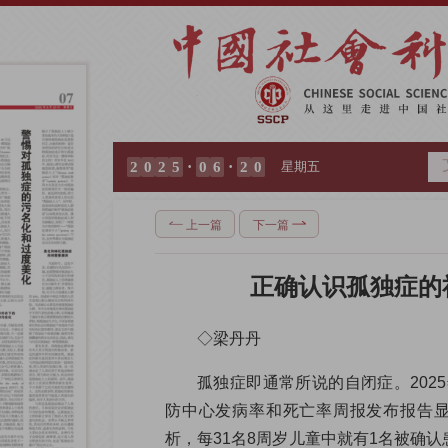
·
·
2
0
2
5
0
6
2
0
星期五
上一篇
下一篇
正确认识孤独症的
◇梁丹丹
孤独症即通常所说的自闭症。202
防中心发病率和死亡率周报发布报告显
析，每31名8周岁儿童中就有1名被确认