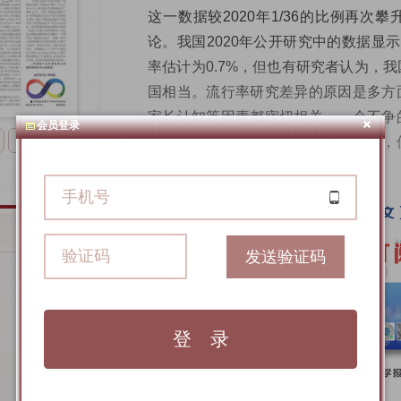
这一数据较2020年1/36的比例再次
论。我国2020年公开研究中的数据显示
率估计为0.7%，但也有研究者认为，
国相当。流行率研究差异的原因是多方
家长认知等因素都密切相关。一个不争
会员登录
疾病，孤独症的社会关注度是最高的，
下一版
最深的。
关于孤独症的两个认识误区
孤独症的全称为孤独症谱系障碍。根
发送验证码
碍诊断与统计手册》第五版（DSM-5
障碍，其核心症状包括两个方面：一是
重复刻板行为。