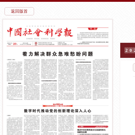
返回版首
2
0