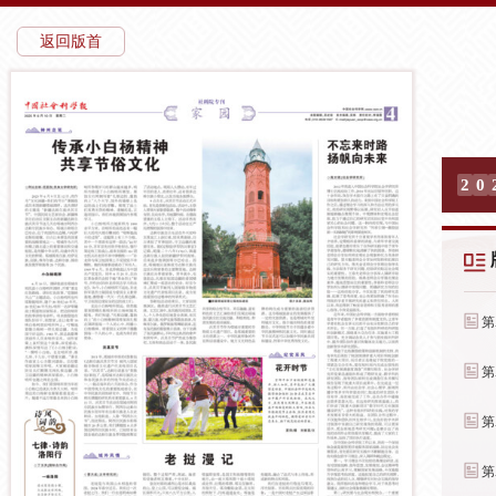
返回版首
2
0
第
第
第
第