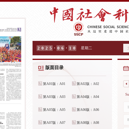
·
·
2
0
2
5
0
6
1
0
星期二
版面目录
第A01版：A01
第A02版：A02
第A03版：A03
第A04版：A04
第A05版：A05
第A06版：A06
第A07版：A07
第A08版：A08