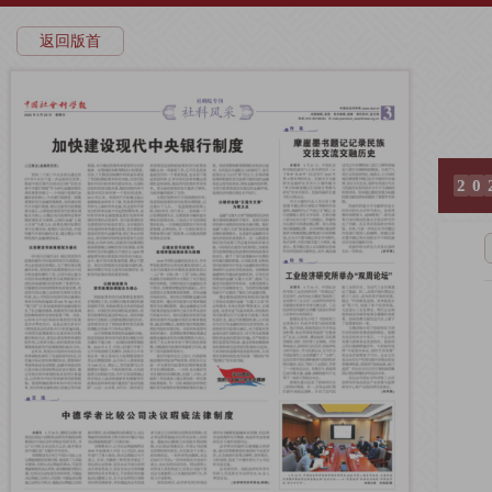
返回版首
2
0