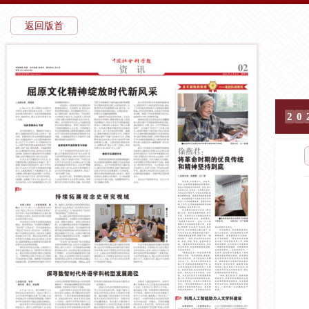
返回版首
2
0