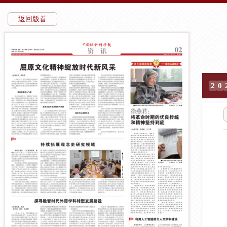
返回版首
2
0