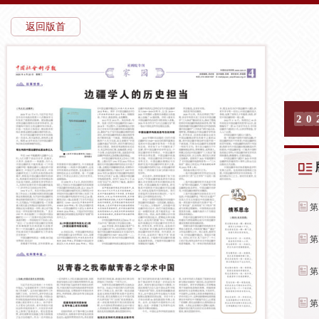
返回版首
2
0
第
第
第
第