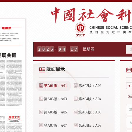
·
·
2
0
2
5
0
4
1
7
星期四
版面目录
第A01版：A01
第A02版：A02
第A03版：A03
第A04版：A04
第A05版：A05
第A06版：A06
第A07版：A07
第A08版：A08