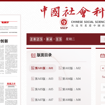
·
·
2
0
2
5
0
4
1
5
星期二
版面目录
第A01版：A01
第A02版：A02
第A03版：A03
第A04版：A04
第A05版：A05
第A06版：A06
第A07版：A07
第A08版：A08