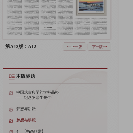
第A12版：A12
上一版
下一版
本版标题
中国式古典学的学科品格
——纪念罗念生先生
梦想与耕耘
梦想与耕耘
4、【书画欣赏】