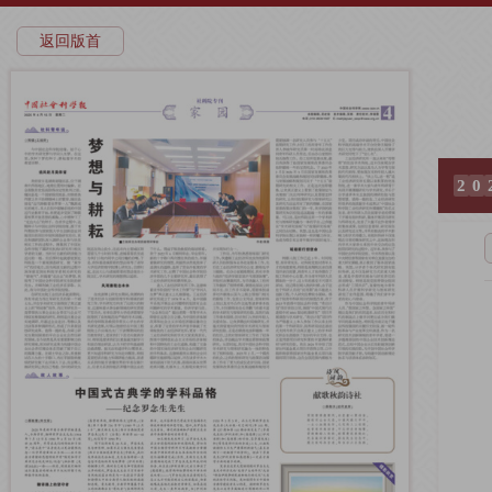
返回版首
2
0