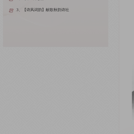
3、【诗风词韵】献歌秋韵诗社