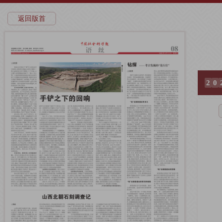
返回版首
2
0