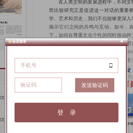
在人类文明的发展进程中，不同文
而比较研究正是促进这一对话的重要
学、艺术和历史，我们不仅能够更深入
揭示它们之间的共鸣与互动。如今，
下，如何在尊重文化个性的同时推动跨
会员登录
核心议题。为此，本报记者专访了希腊
下一版
腊文学教授克里斯托斯·察加利斯（Christ
科的价值、古典学及史诗比较研究的重
体系中的学术定位等问题进行深入探讨
以带有“辩护”意味的姿态来证明自身在
发送验证码
乐是所有文明的基石，关于它们的研究
同文明间的对话和跨文化交流对于全人
腊文
谈到中国古典文明研究院，他期待这一
路”。
腊文