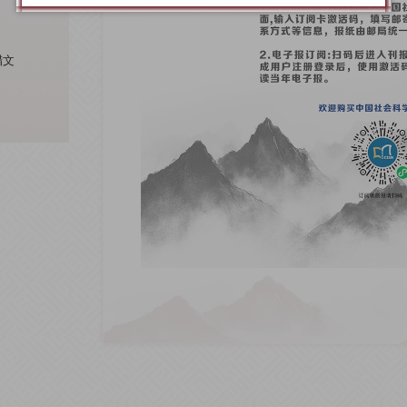
腊文
腊文
腊文