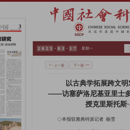
·
·
2
0
2
5
0
3
1
7
星期一
上一篇
下一篇
以古典学拓展跨文明
——访塞萨洛尼基亚里士
授克里斯托斯
◇本报驻雅典特派记者  杨雪