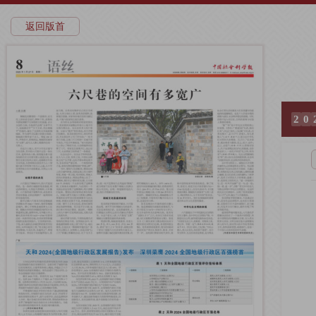
返回版首
2
0