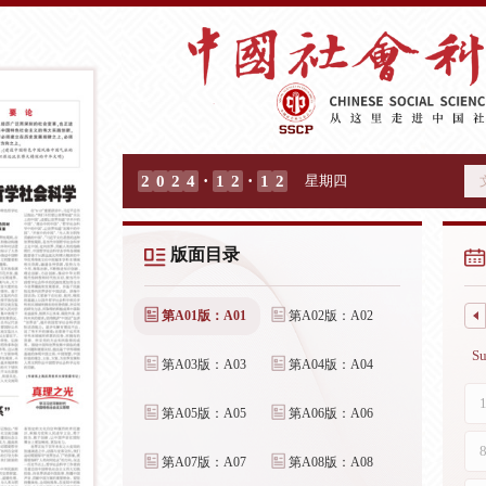
·
·
2
0
2
4
1
2
1
2
星期四
版面目录
第A01版：A01
第A02版：A02
第A03版：A03
第A04版：A04
第A05版：A05
第A06版：A06
第A07版：A07
第A08版：A08