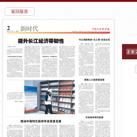
返回版首
2
0